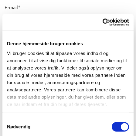
E-mail*
Telefon*
Denne hjemmeside bruger cookies
Vi bruger cookies til at tilpasse vores indhold og
Postnummer*
annoncer, til at vise dig funktioner til sociale medier og til
at analysere vores trafik. Vi deler også oplysninger om
din brug af vores hjemmeside med vores partnere inden
for sociale medier, annonceringspartnere og
Besked*
analysepartnere. Vores partnere kan kombinere disse
data med andre oplysninger, du har givet dem, eller som
de har indsamlet fra din brug af deres tjenester.
Samtykkevalg
Nødvendig
Læs og accepter vores privatlivspolitik *