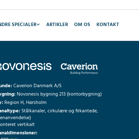
NDRE SPECIALER
ARTIKLER
OM OS
KONTAKT
unde:
Caverion Danmark A/S
ygning:
Novonesis bygning 213 (kontorbygning)
y:
Region H, Hørsholm
analtype:
Stålkanaler, cirkulære og firkantede,
genanvendelse)
nteret vertikalt
analdimensioner: