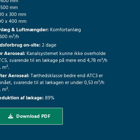
 400 mm
 500 mm
00 x 300 mm
00 x 400 mm
nlæg & Luftmængder:
Komfortanlæg
.600 m³/h
idsforbrug on-site:
2 dage
ør Aeroseal:
Kanalsystemet kunne ikke overholde
TC5, svarende til en lækage på mere end 4,78 m³/h
. m².
fter Aeroseal:
Tæthedsklasse bedre end ATC3 er
nået, svarende til at lækagen er under 0,53 m³/h
. m².
eduktion af lækage:
89%
Download PDF