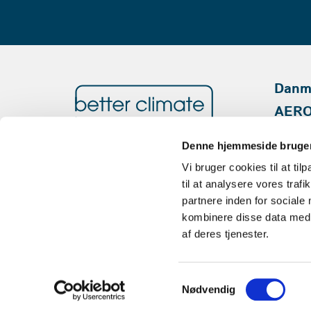
Danma
AERO
Denne hjemmeside bruger
Better Climate ApS
Vi bruger cookies til at til
Knud Bro Allé 7C, 3660 Stenløse
til at analysere vores tra
CVR: 40404147
partnere inden for sociale
kombinere disse data med a
Telefon
22 22 25 26
af deres tjenester.
Email
info@betterclimate.dk
Samtykkevalg
Nødvendig