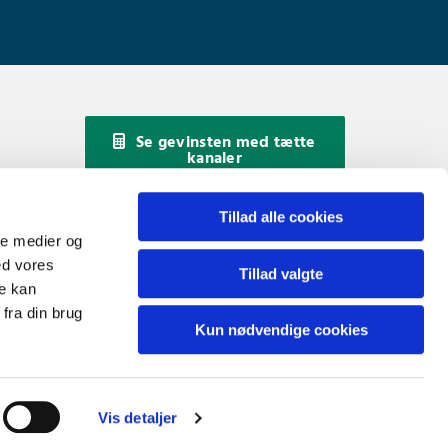
Se gevinsten med tætte
kanaler
Tillad alle cookies
Kontakt Better Climate
ale medier og
ed vores
Tillad valgte
re kan
fra din brug
Kun nødvendige cookies
Vis detaljer