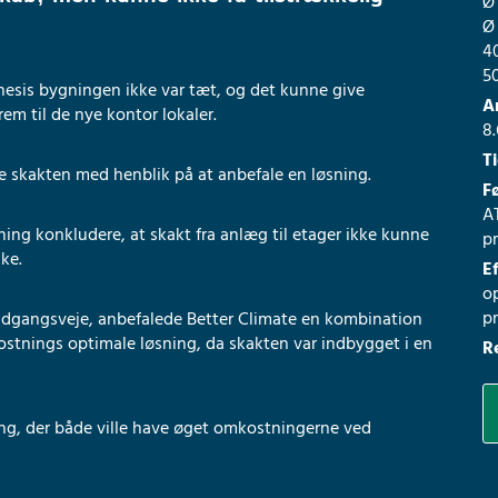
Ø
Ø
4
5
nesis bygningen ikke var tæt, og det kunne give
A
em til de nye kontor lokaler.
8
T
te skakten med henblik på at anbefale en løsning.
F
A
ing konkludere, at skakt fra anlæg til etager ikke kunne
pr
ke.
E
op
pr
 adgangsveje, anbefalede Better Climate en kombination
tnings optimale løsning, da skakten var indbygget i en
R
g, der både ville have øget omkostningerne ved