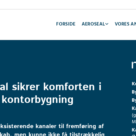
FORSIDE
AEROSEAL
VORES A
l sikrer komforten i
K
B
 kontorbygning
B
K
(
Mo
isterende kanaler til fremføring af
K
skab, men kunne ikke få tilstrækkelig