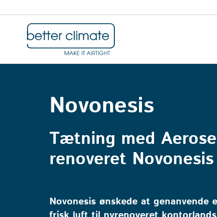
Novonesis
Tætning med Aerosea
renoveret Novonesis
Novonesis ønskede at genanvende eks
frisk luft til nyrenoveret kontorland