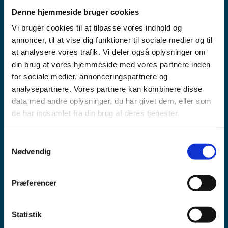
By:
Sjælland, Køge
Denne hjemmeside bruger cookies
Kanaltype:
Stålkanaler, cirkulære og firkantede, (nybyg)
Vi bruger cookies til at tilpasse vores indhold og
Monteret horisontalt og vertikalt
annoncer, til at vise dig funktioner til sociale medier og til
Kanaldimensioner:
at analysere vores trafik. Vi deler også oplysninger om
Fra 300 x 300 mm til 1.000 x 500 mm
din brug af vores hjemmeside med vores partnere inden
Fra Ø 125 til Ø 500 mm
for sociale medier, annonceringspartnere og
Anlæg & Luftmængder:
analysepartnere. Vores partnere kan kombinere disse
Komfortanlæg
data med andre oplysninger, du har givet dem, eller som
Tidsforbrug on-site:
de har indsamlet fra din brug af deres tjenester.
Trykprøvning: 2 dage
Aeroseal 1 dag
Før Aeroseal:
Kanalsystemet kunne ikke overholde ATC4,
Samtykkevalg
Nødvendig
svarende til en lækage på mere end 1,59 m³/h pr. m².
Efter Aeroseal:
Tæthedsklasse bedre end ATC2 er opnået,
svarende til, at lækagen er under 0,18 m³/h pr. m².
Præferencer
Reduktion af lækage:
95%
Statistik