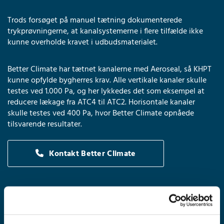
Trods forsøget på manuel tætning dokumenterede
trykprøvningerne, at kanalsystemerne i flere tilfælde ikke
kunne overholde kravet i udbudsmaterialet.
Better Climate har tætnet kanalerne med Aeroseal, så KHPT
kunne opfylde bygherres krav. Alle vertikale kanaler skulle
testes ved 1.000 Pa, og her lykkedes det som eksempel at
reducere lækage fra ATC4 til ATC2. Horisontale kanaler
skulle testes ved 400 Pa, hvor Better Climate opnåede
tilsvarende resultater.
Kontakt Better Climate
Kunde:
KHPT (joint venture ml. CMB og ITINERA)
Bygning:
Sjællands Universitetshospital
Bygning B2 (sengeafsnit og undersøgelsesrum)