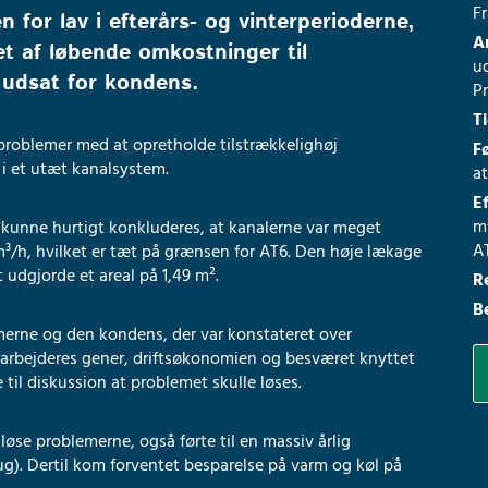
Fr
 for lav i efterårs- og vinterperioderne,
A
t af løbende omkostninger til
u
r udsat for kondens.
P
T
 problemer med at opretholde tilstrækkelighøj
F
 i et utæt kanalsystem.
a
E
m³
 kunne hurtigt konkluderes, at kanalerne var meget
A
³/h, hvilket er tæt på grænsen for AT6. Den høje lækage
 udgjorde et areal på 1,49 m².
R
B
erne og den kondens, der var konstateret over
darbejderes gener, driftsøkonomien og besværet knyttet
e til diskussion at problemet skulle løses.
løse problemerne, også førte til en massiv årlig
g). Dertil kom forventet besparelse på varm og køl på