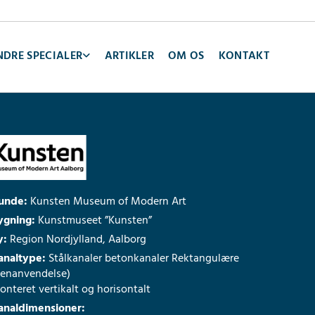
NDRE SPECIALER
ARTIKLER
OM OS
KONTAKT
unde:
Kunsten Museum of Modern Art
ygning:
Kunstmuseet ”Kunsten”
y:
Region Nordjylland, Aalborg
analtype:
Stålkanaler betonkanaler Rektangulære
genanvendelse)
nteret vertikalt og horisontalt
analdimensioner: