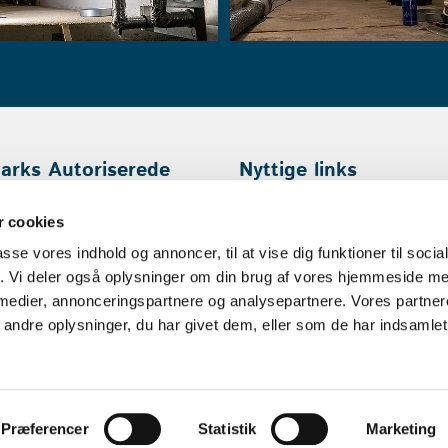
rks Autoriserede
Nyttige links
SEAL-partner
Cases
 cookies
Artikler
passe vores indhold og annoncer, til at vise dig funktioner til soci
Privatliv og cookies
fik. Vi deler også oplysninger om din brug af vores hjemmeside m
Følg på LinkedIn
 medier, annonceringspartnere og analysepartnere. Vores partne
ndre oplysninger, du har givet dem, eller som de har indsamlet 
Præferencer
Statistik
Marketing