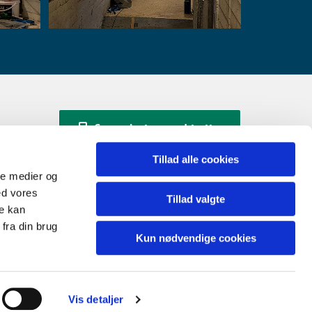
Se gevinsten med tætte
kanaler
Tillad alle cookies
ale medier og
Kontakt Better Climate
ed vores
Tillad valgte
re kan
fra din brug
Kun nødvendige cookies
Vis detaljer