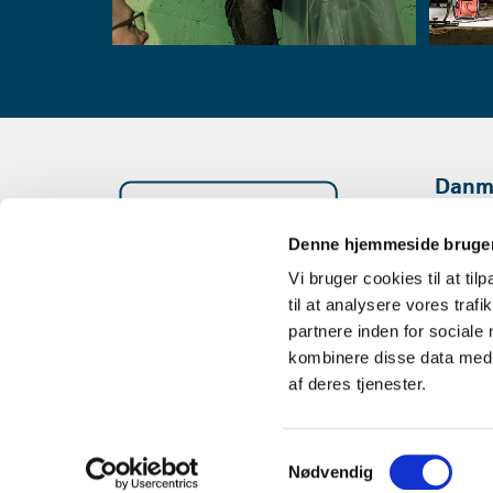
Danma
AERO
Denne hjemmeside bruger
Vi bruger cookies til at til
Better Climate ApS
til at analysere vores tra
Knud Bro Allé 7C, 3660 Stenløse
partnere inden for sociale
CVR: 40404147
kombinere disse data med a
af deres tjenester.
Telefon
22 22 25 26
Email
info@betterclimate.dk
Samtykkevalg
Nødvendig