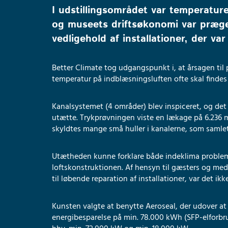
I udstillingsområdet var temperaturen
og museets driftsøkonomi var præge
vedligehold af installationer, der va
Better Climate tog udgangspunkt i, at årsagen til
temperatur på indblæsningsluften ofte skal findes
Kanalsystemet (4 områder) blev inspiceret, og det
utætte. Trykprøvningen viste en lækage på 6.236 m
skyldtes mange små huller i kanalerne, som samlet
Utætheden kunne forklare både indeklima problem
loftskonstruktionen. Af hensyn til gæsters og me
til løbende reparation af installationer, var det ikk
Kunsten valgte at benytte Aeroseal, der udover at 
energibesparelse på min. 78.000 kWh (SFP-elforbru