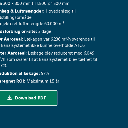
a 300 x 300 mm til 1.500 x 1.500 mm
nlæg & Luftmængder:
Hovedanlæg til
dstillingsområde
rojekteret luftmængde 60.000 m³
idsforbrug on-site:
3 dage
ør Aeroseal:
Lækagen var 6.236 m³/h svarende til
t kanalsystemet ikke kunne overholde ATC6.
fter Aeroseal:
Lækage blev reduceret med 6.049
/h som svarer til at kanalsystemet blev tætnet til
TC3.
eduktion af lækage:
97%
eregnet ROI:
Maksimum 1,5 år
Download PDF