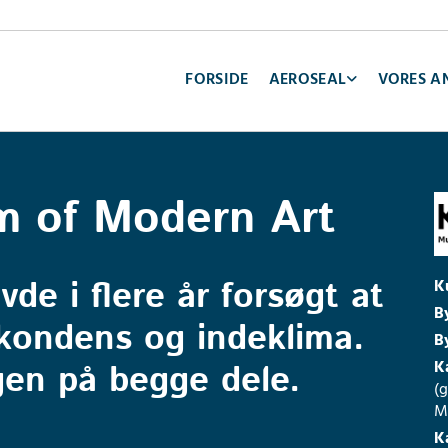
FORSIDE
AEROSEAL
VORES A
 of Modern Art
de i flere år forsøgt at
K
B
kondens og indeklima.
B
K
gen på begge dele.
(
Mo
K